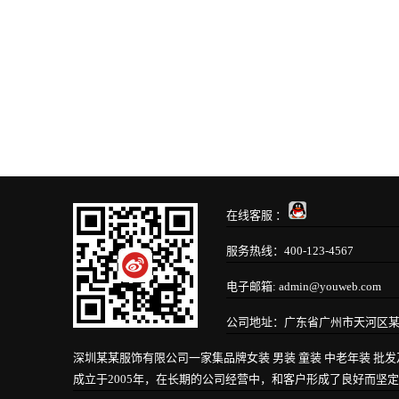
在线客服 ：
服务热线：400-123-4567
电子邮箱: admin@youweb.com
公司地址：广东省广州市天河区某
深圳某某服饰有限公司一家集品牌女装 男装 童装 中老年装 
成立于2005年，在长期的公司经营中，和客户形成了良好而坚