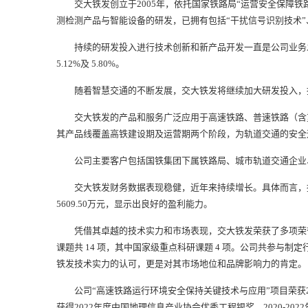
交大铁发创立于2005年，依托国家铁路局“运营安全保障铁
测检测产品与智能设备的研发，已拥有包括“干扰信号识别技术”
持续的研发投入进行技术创新和新产品开发一直是公司业务发展的基础。报告
5.12%及 5.80%。
随着智慧交通的不断发展，交大铁发将继续加大研发投入，推
交大铁发的产品和服务广泛应用于高速铁路、普速铁路（含重
其产品线覆盖高铁建设期及运营期两个阶段，为轨道交通的安全
公司主要客户包括国铁集团下属铁路局、城市轨道交通企业、
交大铁发财务数据表现稳健，近年来持续增长。具体而言，报告期2022
5609.50万元，显示出良好的盈利能力。
凭借其卓越的技术实力和市场表现，交大铁发荣获了多项荣誉。公司不
课题共 14 项，其中国家级重点科研课题 4 项。公司共参与制定
铁发技术实力的认可，更是对其市场地位和品牌影响力的肯定。
公司“高速铁路运行环境安全保持关键技术与应用”项目荣获20
获得2022年度中国地理信息产业协会优秀工程银奖、2020-2