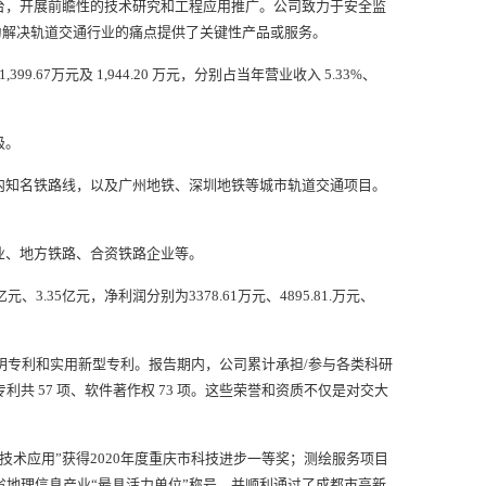
台，开展前瞻性的技术研究和工程应用推广。公司致力于安全监
术为解决轨道交通行业的痛点提供了关键性产品或服务。
7万元及 1,944.20 万元，分别占当年营业收入 5.33%、
级。
知名铁路线，以及广州地铁、深圳地铁等城市轨道交通项目。
业、地方铁路、合资铁路企业等。
35亿元，净利润分别为3378.61万元、4895.81.万元、
项发明专利和实用新型专利。报告期内，公司累计承担/参与各类科研
利共 57 项、软件著作权 73 项。这些荣誉和资质不仅是对交大
术应用”获得2020年度重庆市科技进步一等奖；测绘服务项目
四川省地理信息产业“最具活力单位”称号，并顺利通过了成都市高新