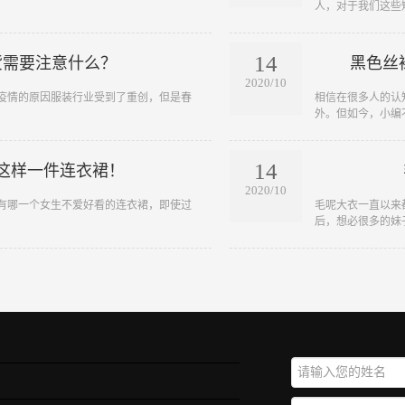
人，对于我们这些短
14
货需要注意什么？
黑色丝
2020/10
战，疫情的原因服装行业受到了重创，但是春
​相信在很多人的
外。但如今，小编不
14
这样一件连衣裙！
2020/10
没有哪一个女生不爱好看的连衣裙，即使过
​毛呢大衣一直以
后，想必很多的妹子