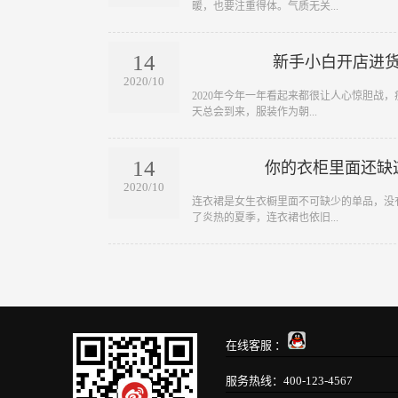
暖，也要注重得体。气质无关...
14
新手小白开店进
2020/10
​2020年今年一年看起来都很让人心惊胆
天总会到来，服装作为朝...
14
你的衣柜里面还缺
2020/10
​连衣裙是女生衣橱里面不可缺少的单品，
了炎热的夏季，连衣裙也依旧...
在线客服 ：
服务热线：400-123-4567