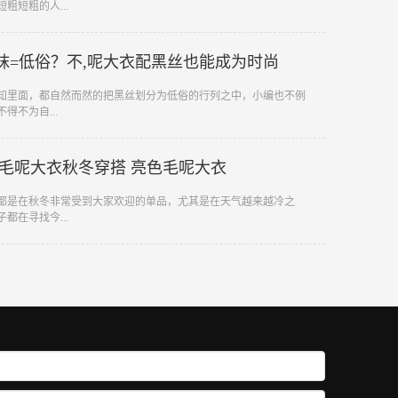
粗短粗的人...
袜=低俗？不,呢大衣配黑丝也能成为时尚
认知里面，都自然而然的把黑丝划分为低俗的行列之中，小编也不例
得不为自...
毛呢大衣秋冬穿搭 亮色毛呢大衣
来都是在秋冬非常受到大家欢迎的单品，尤其是在天气越来越冷之
都在寻找今...