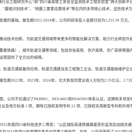
路行业工程研究中心”和“四川省高铁工务安全监测技术工程实验室”两大创新平
、“震相识别技术”、“地震三要素估算技术”等在内的多项核心技术，这些技
期2022-2024年，公司的研发投入金额分别为1,255.36 万元、1,399.6
动技术创新，为轨道交通领域带来更多的智能化解决方案，助力行业转型升
载铁路）、城市轨道交通等领域，包括京张高铁、京沪高铁、京广高铁等国内
运营提供了全方位的保障。
轨道交通装备供应商、轨道交通建设及工程施工企业、轨道交通基础维护企
年、2023年、2024年，交大铁发的营业收入分别为2.35亿元、2.73亿元、3.
仅通过了ISO9001、ISO14001和ISO45001体系认证，还拥有多
行业及地方标准 3 项，拥有已授权发明专利 22 项、已授权实用新型专利和外观专
22年度四川省科技进步二等奖；“山区城际高速铁路路基变形监测及加固关键技
022年及2024年四川省地理信息产业优秀工程金奖。此外，公司还荣获了2023