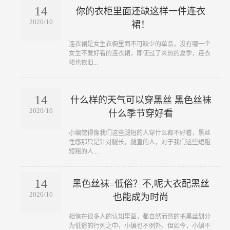
14
你的衣柜里面还缺这样一件连衣
2020/10
裙！
​连衣裙是女生衣橱里面不可缺少的单品，没有哪一个
女生不爱好看的连衣裙，即使过了炎热的夏季，连衣
裙也依旧...
14
什么样的天气可以穿黑丝 黑色丝袜
2020/10
什么季节穿好看
​小编觉得像我们这些腿短的人穿什么都不好看，黑丝
性感那只是针对腿长，腿直的人，对于我们这些短粗
短粗的人...
14
黑色丝袜=低俗？不,呢大衣配黑丝
2020/10
也能成为时尚
​相信在很多人的认知里面，都自然而然的把黑丝划分
为低俗的行列之中，小编也不例外。但如今，小编不