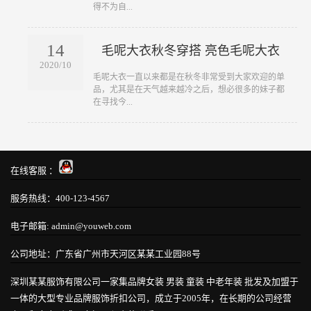
得不为自...
14
毛呢大衣秋冬穿搭 亮色毛呢大衣
2020/10
​毛呢大衣一直以来都是在秋冬非常受到大家欢迎的单
品，尤其是在天气越来越冷之后，想必很多的妹子都
在寻找今...
在线客服 ：
服务热线：400-123-4567
电子邮箱: admin@youweb.com
公司地址：广东省广州市天河区某某工业园88号
深圳某某服饰有限公司一家集品牌女装 男装 童装 中老年装 批发及加盟于
一体的大型专业品牌服饰折扣公司，成立于2005年，在长期的公司经营