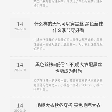
女生不爱好看的连衣裙，即使过了炎热的夏季，连衣
裙也依旧...
14
什么样的天气可以穿黑丝 黑色丝袜
2020/10
什么季节穿好看
​小编觉得像我们这些腿短的人穿什么都不好看，黑丝
性感那只是针对腿长，腿直的人，对于我们这些短粗
短粗的人...
14
黑色丝袜=低俗？不,呢大衣配黑丝
2020/10
也能成为时尚
​相信在很多人的认知里面，都自然而然的把黑丝划分
为低俗的行列之中，小编也不例外。但如今，小编不
得不为自...
14
毛呢大衣秋冬穿搭 亮色毛呢大衣
2020/10