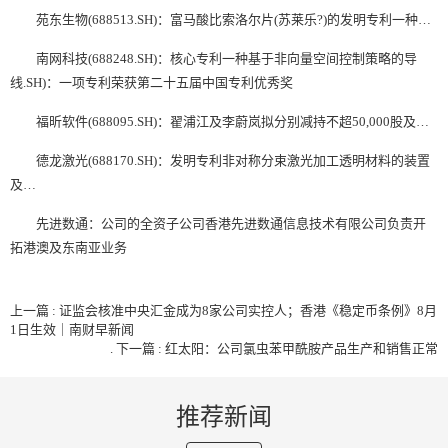
苑东生物(688513.SH)：富马酸比索洛尔片(苏莱乐?)的发明专利一种…
南网科技(688248.SH)：核心专利一种基于非向量空间控制策略的导
线.SH)：一项专利荣获第二十五届中国专利优秀奖
福昕软件(688095.SH)：翟浦江及李蔚岚拟分别减持不超50,000股及…
德龙激光(688170.SH)：发明专利非对称分束激光加工透明材料的装置
及…
先进数通：公司的全资子公司香港先进数通信息技术有限公司负责开
拓港澳及东南亚业务
上一篇 : 证监会核准中央汇金成为8家公司实控人；香港《稳定币条例》8月
1日生效｜南财早新闻
.
下一篇 : 红太阳：公司氯虫苯甲酰胺产品生产和销售正常
推荐新闻