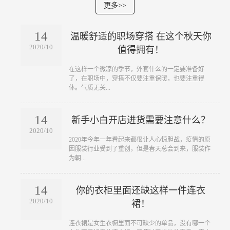
更多>>
14
温暖舒适的职场穿搭 在这个秋天你
2020/10
值得拥有！
​在这样一个微凉的季节，外套什么的一定要准备好
了，在职场中，穿搭不仅要注重保暖，也要注重得
体。气质无关...
14
新手小白开店进货需要注意什么？
2020/10
​2020年今年一年看起来都很让人心惊胆战，疫情的原
因服装行业受到了重创，但是春天总会到来，服装作
为朝...
14
你的衣柜里面还缺这样一件连衣
2020/10
裙！
​连衣裙是女生衣橱里面不可缺少的单品，没有哪一个