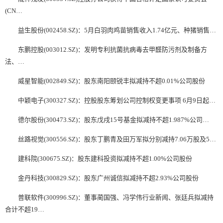
(CN…
益生股份(002458.SZ)：5月白羽肉鸡苗销售收入1.74亿元、种猪销售…
东鹏控股(003012.SZ)：发明专利抗菌抗病毒去甲醛防污剂及制备方
法、…
威星智能(002849.SZ)：股东南阳颐锐丰拟减持不超0.01%公司股份
中颖电子(300327.SZ)：控股股东筹划公司控制权变更事项 6月9日起…
德尔股份(300473.SZ)：股东戊戌15号基金拟减持不超1.987%公司…
丝路视觉(300556.SZ)：股东丁鹏青及田万军拟分别减持7.06万股及5…
建科院(300675.SZ)：股东建科投资拟减持不超1.00%公司股份
金丹科技(300829.SZ)：股东广州诚信拟减持不超2.93%公司股份
普联软件(300996.SZ)：董事蔺国强、冯学伟
行业新闻
、张廷兵拟减持
合计不超19…